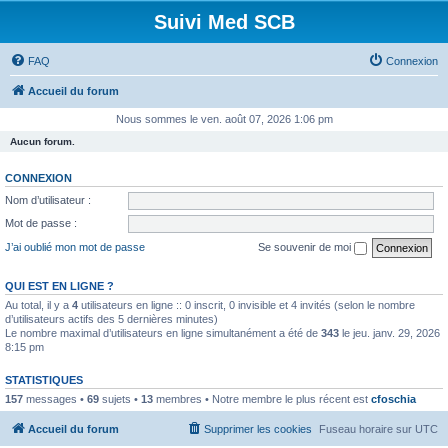
Suivi Med SCB
FAQ
Connexion
Accueil du forum
Nous sommes le ven. août 07, 2026 1:06 pm
Aucun forum.
CONNEXION
Nom d’utilisateur :
Mot de passe :
J’ai oublié mon mot de passe
Se souvenir de moi
QUI EST EN LIGNE ?
Au total, il y a
4
utilisateurs en ligne :: 0 inscrit, 0 invisible et 4 invités (selon le nombre
d’utilisateurs actifs des 5 dernières minutes)
Le nombre maximal d’utilisateurs en ligne simultanément a été de
343
le jeu. janv. 29, 2026
8:15 pm
STATISTIQUES
157
messages •
69
sujets •
13
membres • Notre membre le plus récent est
cfoschia
Accueil du forum
Supprimer les cookies
Fuseau horaire sur
UTC