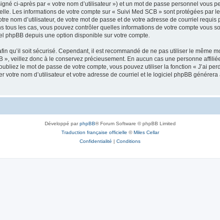
igné ci-après par « votre nom d’utilisateur ») et un mot de passe personnel vous p
elle. Les informations de votre compte sur « Suivi Med SCB » sont protégées par le
re nom d’utilisateur, de votre mot de passe et de votre adresse de courriel requis 
ans tous les cas, vous pouvez contrôler quelles informations de votre compte vous 
ciel phpBB depuis une option disponible sur votre compte.
afin qu’il soit sécurisé. Cependant, il est recommandé de ne pas utiliser le même mot
 », veillez donc à le conservez précieusement. En aucun cas une personne affiliée
bliez le mot de passe de votre compte, vous pouvez utiliser la fonction « J’ai per
r votre nom d’utilisateur et votre adresse de courriel et le logiciel phpBB génére
Développé par
phpBB
® Forum Software © phpBB Limited
Traduction française officielle
©
Miles Cellar
Confidentialité
|
Conditions