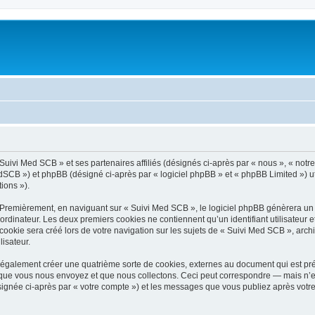
Suivi Med SCB » et ses partenaires affiliés (désignés ci-après par « nous », « notr
B ») et phpBB (désigné ci-après par « logiciel phpBB » et « phpBB Limited ») util
tions »).
 Premièrement, en naviguant sur « Suivi Med SCB », le logiciel phpBB génèrera un c
ordinateur. Les deux premiers cookies ne contiennent qu’un identifiant utilisateur 
okie sera créé lors de votre navigation sur les sujets de « Suivi Med SCB », archiv
lisateur.
également créer une quatrième sorte de cookies, externes au document qui est pré
que vous nous envoyez et que nous collectons. Ceci peut correspondre — mais n’es
signée ci-après par « votre compte ») et les messages que vous publiez après votre 