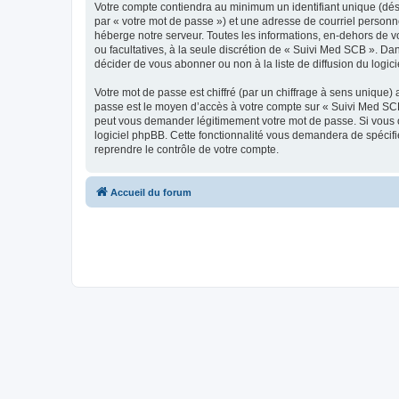
Votre compte contiendra au minimum un identifiant unique (dés
par « votre mot de passe ») et une adresse de courriel personn
héberge notre serveur. Toutes les informations, en-dehors de vot
ou facultatives, à la seule discrétion de « Suivi Med SCB ». D
décider de vous abonner ou non à la liste de diffusion du logi
Votre mot de passe est chiffré (par un chiffrage à sens unique) 
passe est le moyen d’accès à votre compte sur « Suivi Med SCB
peut vous demander légitimement votre mot de passe. Si vous ou
logiciel phpBB. Cette fonctionnalité vous demandera de spécifie
reprendre le contrôle de votre compte.
Accueil du forum