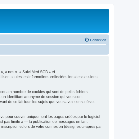
Connexion
e », « nos », « Suivi Med SCB » et
isent toutes les informations collectées lors des sessions
ertain nombre de cookies qui sont de petits fichiers
et un identifiant anonyme de session qui vous sont
ant de ce fait tous les sujets que vous avez consultés et
vu pour couvrir uniquement les pages créées par le logiciel
t pas limité à — la publication de messages en tant
inscription et lors de votre connexion (désignés ci-après par