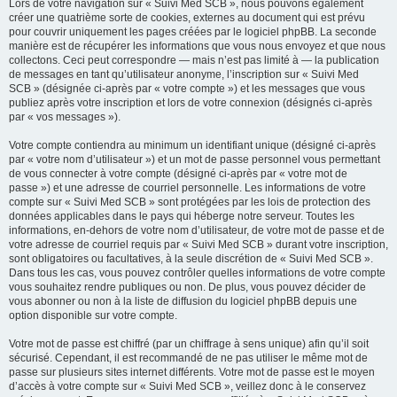
Lors de votre navigation sur « Suivi Med SCB », nous pouvons également
créer une quatrième sorte de cookies, externes au document qui est prévu
pour couvrir uniquement les pages créées par le logiciel phpBB. La seconde
manière est de récupérer les informations que vous nous envoyez et que nous
collectons. Ceci peut correspondre — mais n’est pas limité à — la publication
de messages en tant qu’utilisateur anonyme, l’inscription sur « Suivi Med
SCB » (désignée ci-après par « votre compte ») et les messages que vous
publiez après votre inscription et lors de votre connexion (désignés ci-après
par « vos messages »).
Votre compte contiendra au minimum un identifiant unique (désigné ci-après
par « votre nom d’utilisateur ») et un mot de passe personnel vous permettant
de vous connecter à votre compte (désigné ci-après par « votre mot de
passe ») et une adresse de courriel personnelle. Les informations de votre
compte sur « Suivi Med SCB » sont protégées par les lois de protection des
données applicables dans le pays qui héberge notre serveur. Toutes les
informations, en-dehors de votre nom d’utilisateur, de votre mot de passe et de
votre adresse de courriel requis par « Suivi Med SCB » durant votre inscription,
sont obligatoires ou facultatives, à la seule discrétion de « Suivi Med SCB ».
Dans tous les cas, vous pouvez contrôler quelles informations de votre compte
vous souhaitez rendre publiques ou non. De plus, vous pouvez décider de
vous abonner ou non à la liste de diffusion du logiciel phpBB depuis une
option disponible sur votre compte.
Votre mot de passe est chiffré (par un chiffrage à sens unique) afin qu’il soit
sécurisé. Cependant, il est recommandé de ne pas utiliser le même mot de
passe sur plusieurs sites internet différents. Votre mot de passe est le moyen
d’accès à votre compte sur « Suivi Med SCB », veillez donc à le conservez